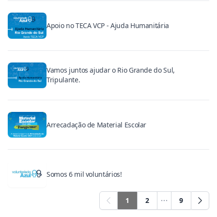
Apoio no TECA VCP - Ajuda Humanitária
Vamos juntos ajudar o Rio Grande do Sul,
Tripulante.
Arrecadação de Material Escolar
Somos 6 mil voluntários!
1
2
9
Previous
Next