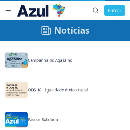
Busca Geral
Entrar
Menu de navegação
char menu
Notícias
Campanha do Agasalho
ODS 18 - Igualdade étnico-racial
Páscoa Solidária