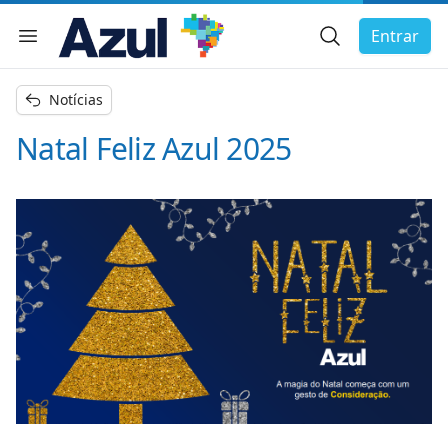
Busca Geral
Entrar
Menu de navegação
char menu
Notícias
Natal Feliz Azul 2025