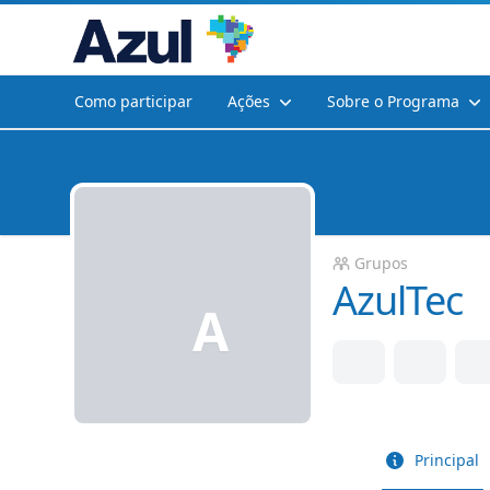
Como participar
Ações
Sobre o Programa
char menu
Grupos
AzulTec
A
Principal