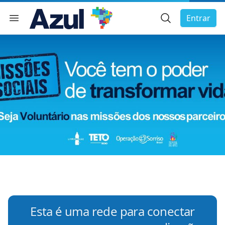
Busca Geral
Entrar
Menu de navegação
char menu
Esta é uma rede para conectar